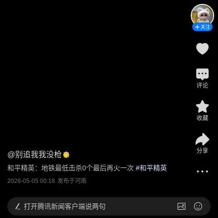
关注
评论
收藏
分享
@
别追我我没枪
和平精英：地铁最低击杀0个最后再火一次
 #
和平精英
2026-05-05 00:18
发布于
河南
打开
腾讯新闻客户端说两句