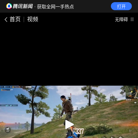
· 获取全网一手热点
打开
首页
视频
无障碍