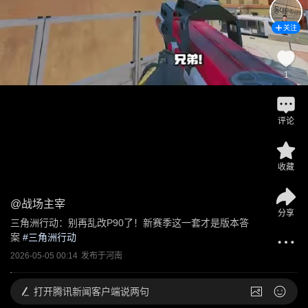
关注
1
评论
收藏
@
战场主宰
分享
三角洲行动：别再乱改P90了！新赛季这一套才是版本答
案
 #
三角洲行动
2026-05-05 00:14
发布于
河南
打开
腾讯新闻客户端说两句