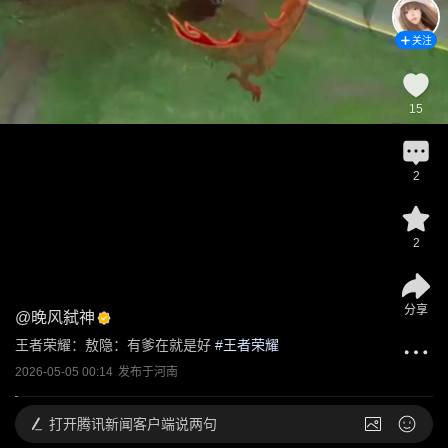
关注
15
2
2
分享
@
晚风弑神
王者荣耀：敖隐：有爹在就是好
 #
王者荣耀
2026-05-05 00:14
发布于
河南
打开
腾讯新闻客户端说两句