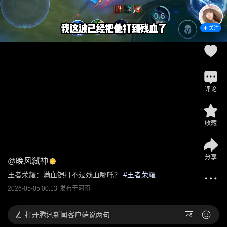
关注
评论
收藏
分享
@
晚风弑神
王者荣耀：满血铠打不过残血哪吒？
 #
王者荣耀
2026-05-05 00:13
发布于
河南
打开
腾讯新闻客户端说两句