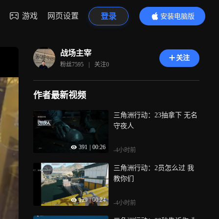
游戏
网页设置
登录
安装电脑版
内容更精彩
战场主宰
关注
粉丝
7595
|
关注
0
作者最新视频
三角洲行动：23抽拿下 无名
守夜人
391
|
00:26
-4小时前
三角洲行动：2员怎么过 我
教你们
129
|
00:24
-4小时前