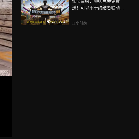
使命召唤：4000点券免费
送！可以用于终结者联动转
盘！！估计还有全新免费传
28
|
00:27
说武器送！！
11小时前