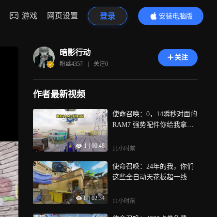
游戏
网页设置
登录
安装电脑版
内容更精彩
暗影行动
关注
粉丝
4357
|
关注
0
作者最新视频
使命召唤：0，14瞬秒对面的
RAM7 强势配件你给我拿好
了呀
1
|
00:48
11小时前
使命召唤：24年的我，你们
这些全自动天花板超一线不
知道在哪玩泥巴呢
8
|
02:34
11小时前