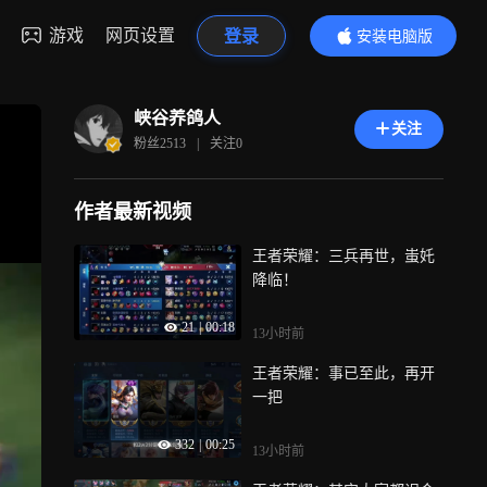
游戏
网页设置
登录
安装电脑版
内容更精彩
峡谷养鸽人
关注
粉丝
2513
|
关注
0
作者最新视频
王者荣耀：三兵再世，蚩奼
降临！
21
|
00:18
13小时前
王者荣耀：事已至此，再开
一把
332
|
00:25
13小时前