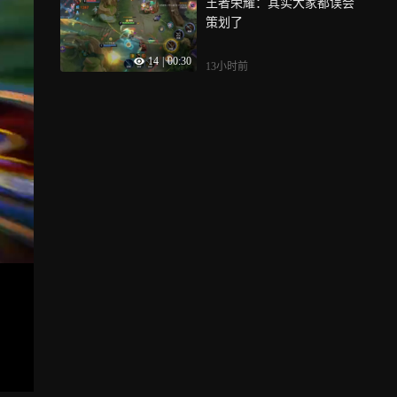
王者荣耀：其实大家都误会
策划了
14
|
00:30
13小时前