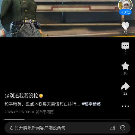
关注
24
2
18
12
@
别追我我没枪
和平精英：盘点地铁每天离谱死亡排行…
 #
和平精英
2026-05-05 00:10
发布于
河南
打开
腾讯新闻客户端说两句