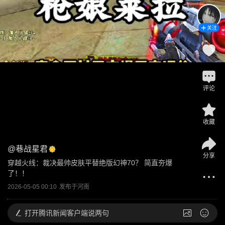
关注
评论
收藏
@
巷战星君
分享
穿越火线：裁决最帅皮肤平替绝版幻神70？ 简直夯爆
了！！
2026-05-05 00:10
发布于
河南
打开
腾讯新闻客户端说两句