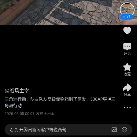
关注
评论
收藏
@
战场主宰
分享
三角洲行动：队友队友高级储物箱刷了两发，338AP弹
 #
三
角洲行动
2026-05-05 00:07
发布于
河南
打开
腾讯新闻客户端说两句