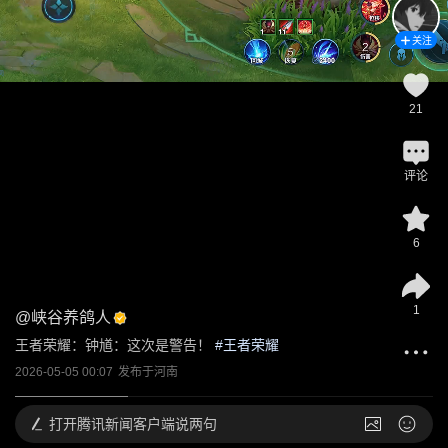
关注
21
评论
6
1
@
峡谷养鸽人
王者荣耀：钟馗：这次是警告！
 #
王者荣耀
2026-05-05 00:07
发布于
河南
打开
腾讯新闻客户端说两句