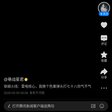
关注
评论
收藏
分享
@
巷战星君
穿越火线：雷电核心，我换个色重弹头打七十八你气不气
2026-05-05 00:06
发布于
河南
打开
腾讯新闻客户端说两句