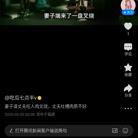
关注
1
评论
收藏
分享
@
吃瓜七点半v
妻子请丈夫吃人肉叉烧，丈夫吐槽肉质不好
2026-05-05 00:06
发布于
福建
打开
腾讯新闻客户端说两句