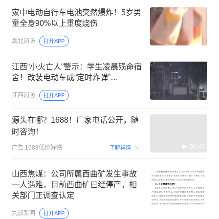
家中电动自行车电池突然爆炸！5岁男
童全身90%以上重度烧伤
湖北消防
打开APP
江西“小火亡人”警示：学生凌晨殒命宿
舍！改装电动车成“定时炸弹”…
江西消防
打开APP
源头在哪？1688！厂家电话公开，随
时咨询！
00:40
广告
1688低价好物
了解详情
山西焦煤：公司所属西曲矿发生事故
一人遇难，目前西曲矿已经停产，相
关部门正调查认定
九派新闻
打开APP