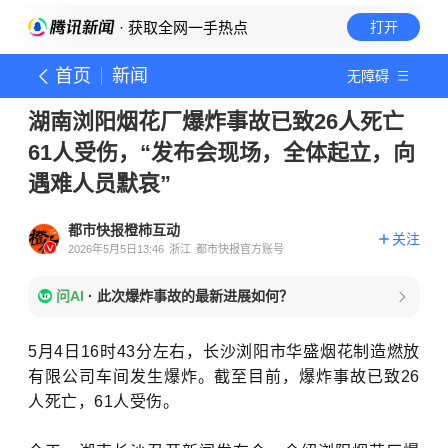
· 获取全网一手热点
打开
首页
新闻
无障碍
湖南浏阳烟花厂爆炸事故已致26人死亡
61人受伤，“发布会现场，全体起立，向
遇难人员默哀”
都市快报橙柿互动
关注
2026年5月5日13:46
浙江
都市快报官方账号
问AI
·
此次爆炸事故的最新进展如何？
5月4日16时43分左右，长沙浏阳市华盛烟花制造燃放
有限公司车间发生爆炸。截至目前，爆炸事故已致26
人死亡，61人受伤。