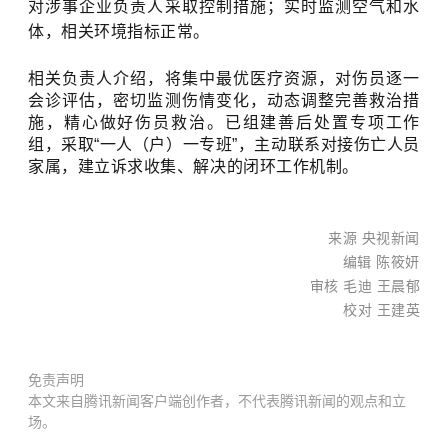
对涉事企业负责人采取控制措施；实时监测空气和水
体，相关环境指标正常。
相关负责人介绍，将集中最优医疗资源，对伤员逐一
会诊评估，密切监测伤情变化，动态调整完善救治措
施，精心做好伤员救治。已组建善后处置专项工作
组，采取“一人（户）一专班”，主动联系对接伤亡人员
家属，建立诉求收集、解决的闭环工作机制。
来源 央视新闻
编辑 陈筱妍
审核 毛迪 王晨郁
校对 王建英
免责声明
本文来自腾讯新闻客户端创作者，不代表腾讯新闻的观点和立
场。