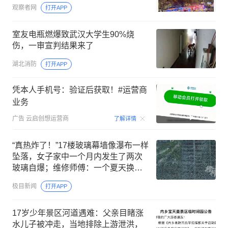
观察者网
打开APP
室友电瓶燃爆致武汉大学生90%烧
伤，一审宣判结果来了
湖北消防
打开APP
凭本人手机号：验证后获取！#运营商
业务
00:15
广告
云启创想运营商
了解详情
“真热炸了！”17楼玻璃幕墙像瀑布一样
坠落，女子家中一个月内发生了两次
玻璃自爆；维修师傅：一个夏天换一
两百片，越大越危险
极目新闻
打开APP
17岁少年景区河道遇难：父亲目睹涨
水儿子被冲走，当地排除上游泄洪，