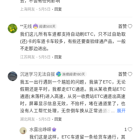
去，不会有任何影响
上海网友
5月5日
回复
**无线
首赞
我们这儿所有车道都支持自动刷ETC，只不过自助取
(还)卡的车道卡车较多，有些还要查验绿通产品，一般
不走那边进出。
江苏网友
5月5日
回复
沉迷学习无法自拔
首赞
我五一出行遇到一个尴尬的问题，我装了ETC，无论
假期还是平时，我都走ETC通道。我从某收费站ETC
通道(未落杆)进入高速，从另一收费站ETC通道出高速
时，屏幕显示信息无效，不抬杆，堵在通道里了，也
...
展开
没有人工帮忙处理，无奈倒车换从正常通道出来。事
后推断应该是进入高速时未触发ETC。那么问题来
湖北网友
5月5日
回复
了，进高速ETC通道开放(未落杆随便进)，我理解本是
水露出峥嵘
1
好心，反正免费，让没有ETC的也能通行，但驾驶人
我们这是这样，ETC车道留一条给货车通行，其
没办法知道是否读取了ETC信息，导致出站遇到困