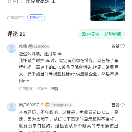
官宣！广州免费高速+1
广州本地宝
打开APP
评论
21
@元宝 一起聊新闻
悠悠
首赞
怎这么麻烦，还用啥etc
我怀疑当时推etc时，肯定有利益在博弈，现在好了车
牌扫描，高速上的ETC设备早晚会消失,烂尾，浪费巨
大，还不如当时亏损些钱给etc供应链企业，然后不选
用etc
江西网友
5月6日
回复
用户8925715
首赞
亲身经历，不会影响，过程是，免收费前ETC口上高
速，因为太堵了，从ETC下高速时显示超时不抬杆，
收费员亲口说的，退出去从那个限高的专用通道出