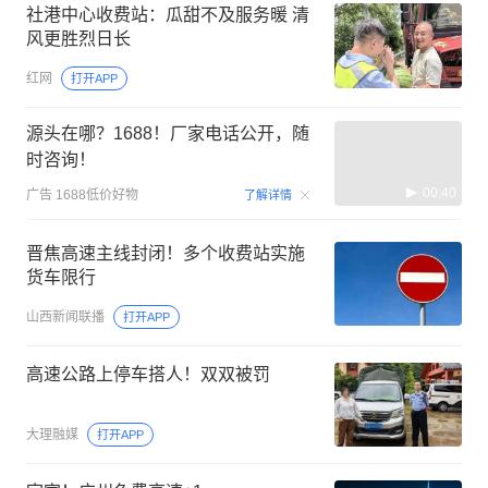
社港中心收费站：瓜甜不及服务暖 清
风更胜烈日长
红网
打开APP
源头在哪？1688！厂家电话公开，随
时咨询！
00:40
广告
1688低价好物
了解详情
晋焦高速主线封闭！多个收费站实施
货车限行
山西新闻联播
打开APP
高速公路上停车搭人！双双被罚
大理融媒
打开APP