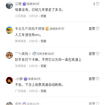
江南
1
啥事没有，已经几年里走了多次。
江苏网友
5月5日
回复
专业生产高档不锈钢
首赞
人工车道也有etc。
陕西网友
5月6日
回复
︶ㄣ离殇﹖
首赞
好歹去打个卡嘛，不然它以为你一直在高速上
甘肃网友
5月6日
回复
-小枫
首赞
不会，下次上收费高速自动刷新。
广东网友
5月5日
回复
崖柏
首赞