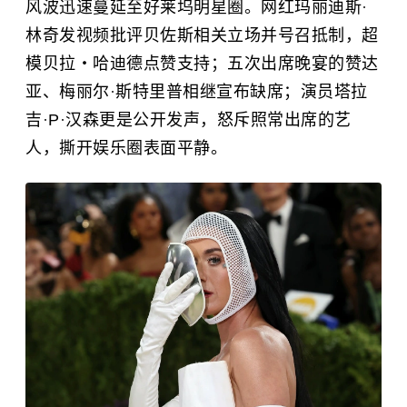
风波迅速蔓延至好莱坞明星圈。网红玛丽迪斯
·
林奇发视频批评贝佐斯相关立场并号召抵制，超
模贝拉・哈迪德点赞支持；五次出席晚宴的赞达
亚、梅丽尔
·
斯特里普相继宣布缺席；演员塔拉
吉
·
P
·
汉森更是公开发声，怒斥照常出席的艺
人，撕开娱乐圈表面平静。