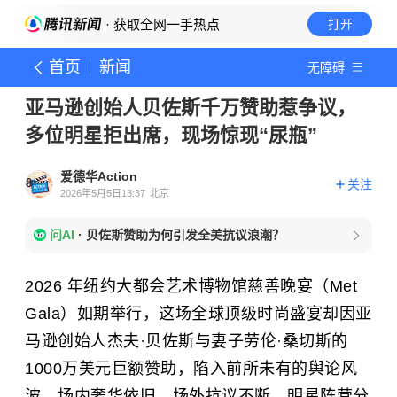
· 获取全网一手热点
打开
首页
新闻
无障碍
亚马逊创始人贝佐斯千万赞助惹争议，
多位明星拒出席，现场惊现“尿瓶”
爱德华Action
关注
2026年5月5日13:37
北京
问AI
·
贝佐斯赞助为何引发全美抗议浪潮？
2026 年纽约大都会艺术博物馆慈善晚宴（Met
Gala）如期举行，这场全球顶级时尚盛宴却因亚
马逊创始人杰夫
·
贝佐斯与妻子劳伦
·
桑切斯的
1000万美元巨额赞助，陷入前所未有的舆论风
波。场内奢华依旧，场外抗议不断，明星阵营分