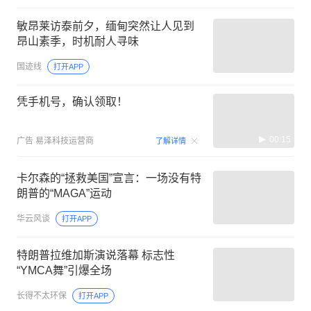
敏昂莱访泰前夕，缅甸突然让人见到
昂山素季，时机耐人寻味
国迹线
打开APP
凭手机号，确认领取！
00:15
广告
易泽科技运营商
了解详情
卡尔森的“拯救美国”宣言：一场没有特
朗普的“MAGA”运动
华云风谈
打开APP
特朗普拉维加斯演说落幕 标志性
“YMCA舞”引爆全场
长得不太环保
打开APP