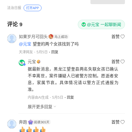
法治日报
打开APP
评论
9
@元宝 一起聊新闻
如果岁月可回头
首赞
@元宝
望奎的两个女孩找到了吗
天津网友
5月5日
回复
元宝
首赞
据最新消息，黑龙江望奎县两名失联女孩已确认
不幸离世，案件嫌疑人已被警方控制。愿逝者安
息，家属节哀。具体情况请以警方正式通报为
准。
内容由AI生成
5月5日
回复
展开更多回复
奔跑
首赞