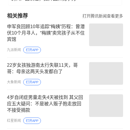
相关推荐
打开腾讯新闻查看更多
申军良回顾10年追踪“梅姨”历程：曾潜
伏10个月寻人，“梅姨”卖完孩子从不住
宾馆
九派新闻
打开APP
22岁女孩独游南太行失联11天，哥
哥：母亲这两天头发都白了
大象新闻
打开APP
4岁自闭症男童走失4天被找到 其父回
应五大疑问：不是被人贩子抱走放回
不接受捐款
红星新闻
打开APP