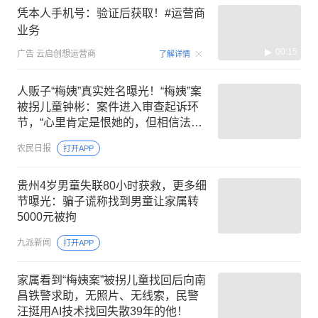
凭本人手机号：验证后获取！#运营商
业务
00:15
广告
云启创想运营商
了解详情
人贩子“梅姨”真实姓名曝光！“梅姨”案
被拐儿童钟彬：案件进入审查起诉环
节，“心里肯定是恨她的，但相信法律
对她会有正义的审判”
农民日报
打开APP
贵州4岁男童失联80小时获救，更多细
节曝光：骗子谎称找到男童让家属转
5000元被拘
九派新闻
打开APP
家属看到“梅姨案”被拐儿童找回后向南
昌铁警求助，无照片、无线索，民警
汪挺用AI技术找回失散39年的他！