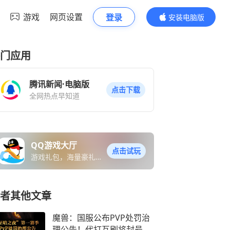
游戏
网页设置
登录
安装电脑版
内容更精彩
门应用
腾讯新闻·电脑版
点击下载
全网热点早知道
QQ游戏大厅
点击试玩
游戏礼包，海量豪礼免
费送
者其他文章
魔兽：国服公布PVP处罚治
理公告！代打互刷将封号，