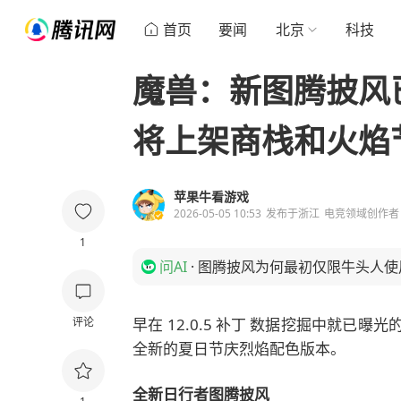
首页
要闻
北京
科技
魔兽：新图腾披风
将上架商栈和火焰
苹果牛看游戏
2026-05-05 10:53
发布于
浙江
电竞领域创作者
1
问AI
·
图腾披风为何最初仅限牛头人使
评论
早在 12.0.5 补丁 数据挖掘中就已曝光
全新的夏日节庆烈焰配色版本。
全新日行者图腾披风