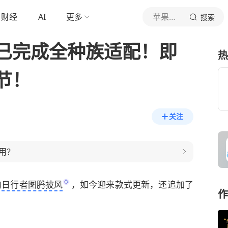
财经
AI
更多
苹果牛看游戏
搜索
已完成全种族适配！即
热
节！
关注
用？
的
日行者图腾披风
，如今迎来款式更新，还追加了
作