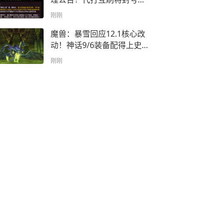
收回奖励！
刚刚
魔兽：暴雪回应12.1核心改
动！神话9/6装备配得上史
诗团本难度！
刚刚