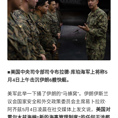
■美国中央司令部司令布拉德·库珀海军上将称5
月4日上午击沉伊朗6艘快艇。
美军此举一下捅了伊朗的“马蜂窝”。伊朗伊斯兰
议会国家安全和外交政策委员会主席易卜拉欣·
阿齐兹5月4日凌晨在社交媒体上发文说，
美国对
霍尔木兹海峡“新的海事管理制度”的任何干涉都