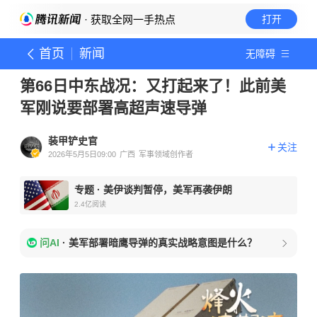
· 获取全网一手热点
打开
首页
新闻
无障碍
第66日中东战况：又打起来了！此前美
军刚说要部署高超声速导弹
装甲铲史官
关注
2026年5月5日09:00
广西
军事领域创作者
专题
·
美伊谈判暂停，美军再袭伊朗
2.4亿
阅读
问AI
·
美军部署暗鹰导弹的真实战略意图是什么？