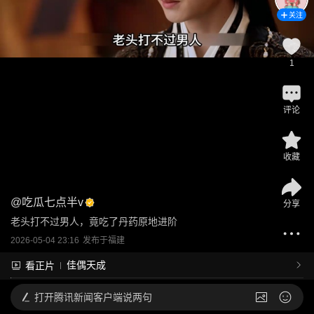
关注
1
评论
收藏
@
吃瓜七点半v
分享
老头打不过男人，竟吃了丹药原地进阶
2026-05-04 23:16
发布于
福建
佳偶天成
看正片
打开
腾讯新闻客户端说两句