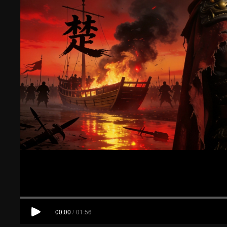
00:00
/
01:56