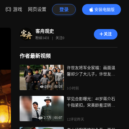
游戏
网页设置
登录
安装电脑版
内容更精彩
客舟观史
关注
粉丝
1431
|
关注
0
作者最新视频
许世友将军全家福：画面温
馨却少了大儿子，许世友将
军旧情令人泪目
2899
|
00:28
1小时前
罕见合影曝光：40岁蒋介石
十指紧扣，宋美龄羞涩转头
笑意藏不住
2.7万
|
01:07
12评论
昨天