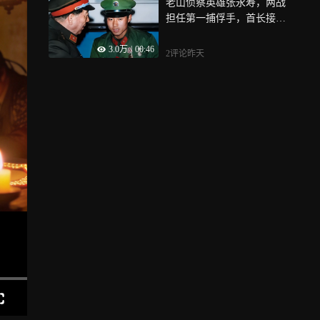
老山侦察英雄张永寿，两战
担任第一捕俘手，首长接见
时竟腼腆宛如少年
3.0万
|
00:46
2评论
昨天