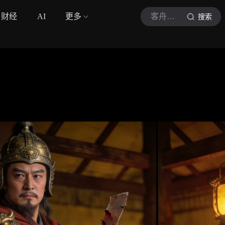
财经
AI
更多
客舟观史
搜索