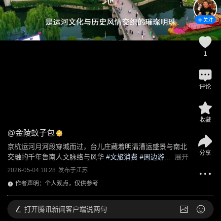
关注
1
评论
收藏
@
金陵蚊子包
京杭运河月河段穿城而过，台儿庄藏着明清漕运盛景与南北
分享
交融的千年鲁南人文脉络与风华
 #
文旅消费
 #周边游...
展开
2026-05-04 18:28
发布于
江苏
作者声明：个人观点，仅供参考
打开
腾讯新闻客户端说两句