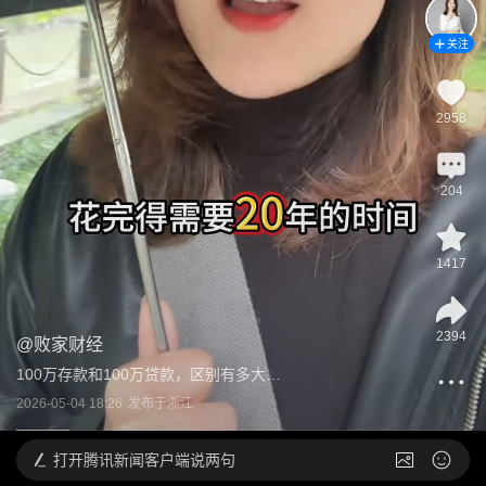
关注
2958
204
1417
2394
@
败家财经
100万存款和100万贷款，区别有多大…
2026-05-04 18:26
发布于
浙江
打开
腾讯新闻客户端说两句