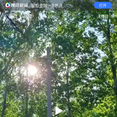
· 获取全网一手热点
打开
首页
视频
无障碍