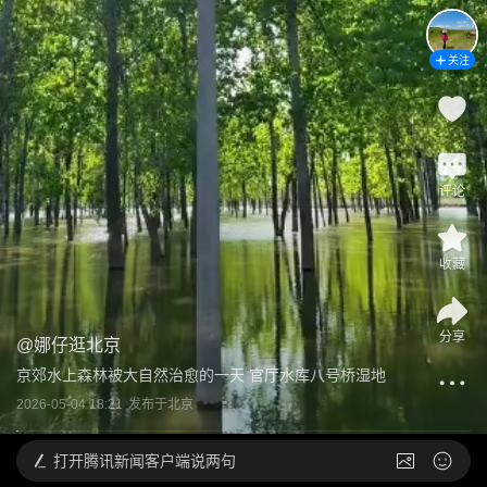
关注
评论
收藏
分享
@
娜仔逛北京
京郊水上森林被大自然治愈的一天 官厅水库八号桥湿地
2026-05-04 18:21
发布于
北京
打开
腾讯新闻客户端说两句