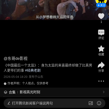
关注
1
评论
收藏
@
东哥de影视
《中国最后一个太监》：身为太监的来喜最终却做了比真男
人更爷们的事
 #
经典老剧
分享
2026-05-04 18:20
发布于
山东
作者声明：个人观点，仅供参考
影视高光时刻
合集
打开
腾讯新闻客户端说两句