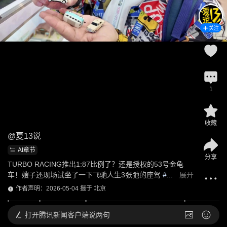
关注
1
收藏
@
夏13说
AI章节
分享
TURBO RACING推出1:87比例了？还是授权的53号金龟
车！嫂子还现场试坐了一下飞驰人生3张弛的座驾
 #...
展开
作者声明：2026-05-04 摄于 北京
打开
腾讯新闻客户端说两句