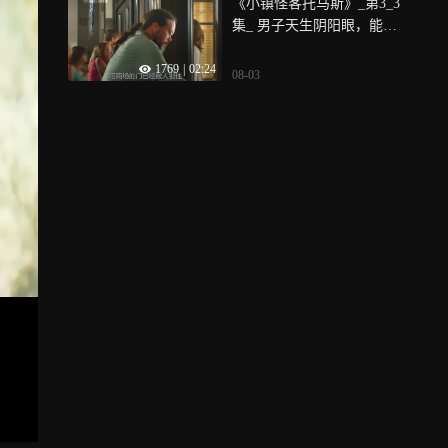
《小镇怪客托马斯》_第3_3
集_ 男子天生阴阳眼，能看
到别人看不到的怪物！
1769
|
02:24
08-03