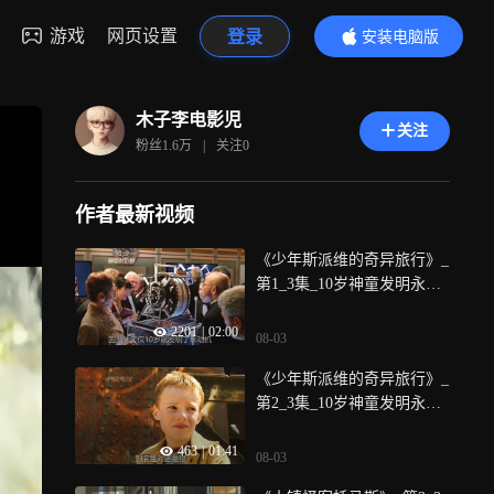
游戏
网页设置
登录
安装电脑版
内容更精彩
木子李电影児
关注
粉丝
1.6万
|
关注
0
作者最新视频
《少年斯派维的奇异旅行》_
第1_3集_10岁神童发明永动
机，却被父母逼得离家出走
2201
|
02:00
08-03
《少年斯派维的奇异旅行》_
第2_3集_10岁神童发明永动
机，却被父母逼得离家出走
463
|
01:41
08-03