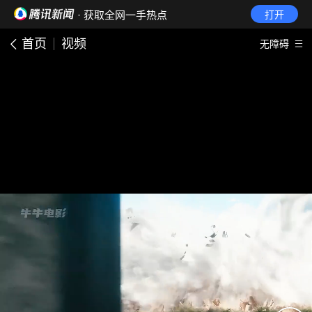
· 获取全网一手热点
打开
首页
视频
无障碍