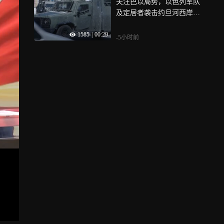
关注巴以局势，以色列军队
及定居者袭击约旦河西岸多
地
1585
|
00:29
-5小时前