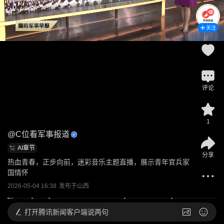
关注
评论
1
@
C位看军事报道
AI章节
分享
热血青春，正步向前，迷彩音乐主题直播，展示青年官兵家
国情怀
2026-05-04 16:38
发布于
山西
打开
腾讯新闻客户端说两句