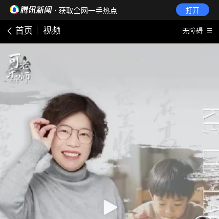
· 获取全网一手热点
打开
首页
视频
无障碍