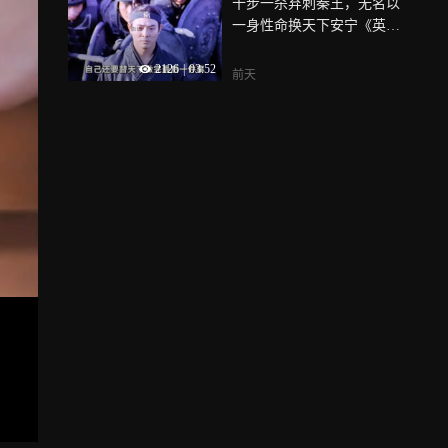
十步一杀弃刺秦王，无名以
一身性命换天下安宁《英
雄》
2126
|
03:52
前天