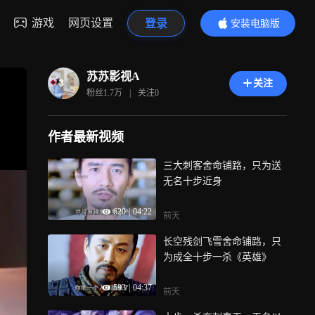
游戏
网页设置
登录
安装电脑版
内容更精彩
苏苏影视A
关注
粉丝
1.7万
|
关注
0
作者最新视频
三大刺客舍命铺路，只为送
无名十步近身
620
|
04:22
前天
长空残剑飞雪舍命铺路，只
为成全十步一杀《英雄》
593
|
04:37
前天