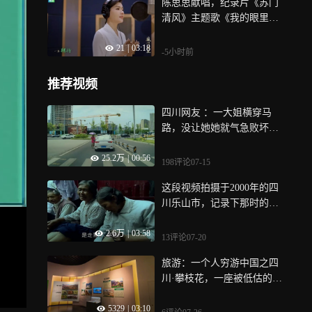
陈思思献唱，纪录片《苏门
清风》主题歌《我的眼里》
正式上线
21
|
03:18
-5小时前
推荐视频
四川网友 ：一大姐横穿马
路，没让她她就气急败坏直
接坐车头，我倒车开走了，
25.2万
|
00:56
她还坐在路中间！
198评论
07-15
这段视频拍摄于2000年的四
川乐山市，记录下那时的人
们爬峨眉山的场景~
2.6万
|
03:58
13评论
07-20
旅游：一个人穷游中国之四
川·攀枝花，一座被低估的钢
铁之城，国内以花命名的城
5329
|
03:10
市