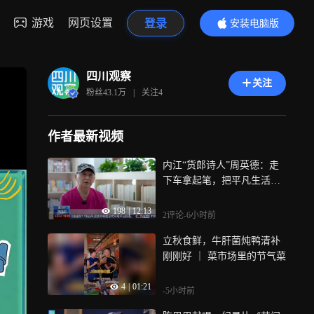
游戏
网页设置
登录
安装电脑版
内容更精彩
四川观察
关注
粉丝
43.1万
|
关注
4
作者最新视频
内江“货郎诗人”周英德：走
下车拿起笔，把平凡生活过
成诗
198
|
12:13
2评论
-6小时前
立秋食鲜，牛肝菌炖鸭清补
刚刚好 ｜ 菜市场里的节气菜
4
|
01:21
-5小时前