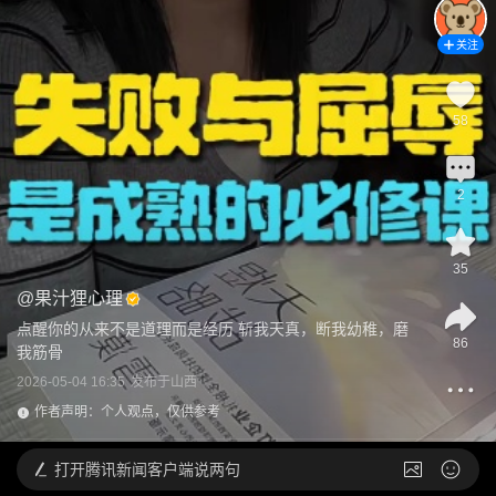
关注
58
2
35
@
果汁狸心理
点醒你的从来不是道理而是经历 斩我天真，断我幼稚，磨
86
我筋骨
2026-05-04 16:35
发布于
山西
作者声明：个人观点，仅供参考
打开
腾讯新闻客户端说两句