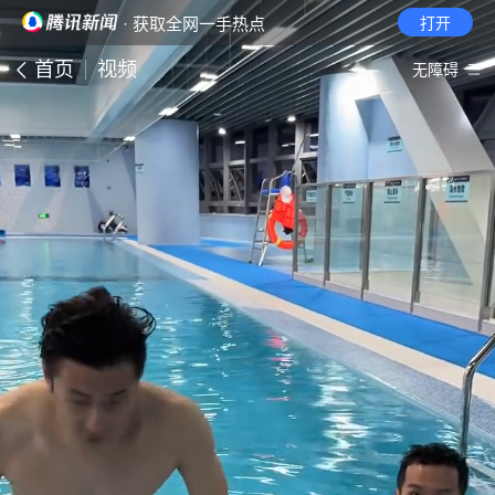
· 获取全网一手热点
打开
首页
视频
无障碍