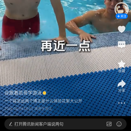
关注
评论
收藏
分享
@
跟着凯哥学游泳
一个寝室出两个博主是什么体验花絮大公开
2026-05-04 16:23
发布于
浙江
打开
腾讯新闻客户端说两句