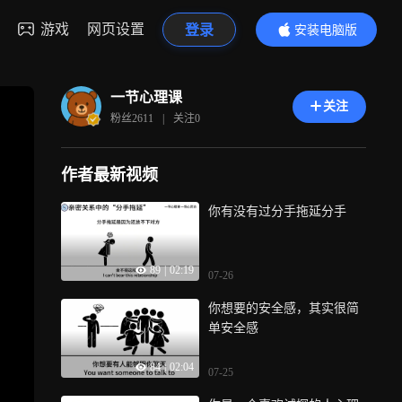
游戏
网页设置
登录
安装电脑版
内容更精彩
一节心理课
关注
粉丝
2611
|
关注
0
作者最新视频
你有没有过分手拖延分手
89
|
02:19
07-26
你想要的安全感，其实很简
单安全感
84
|
02:04
07-25