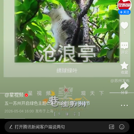
关注
1
评论
收藏
分享
@
星视频
五一苏州开启绿色主题ColorWalk活动
 #
劳动节
2026-05-04 16:00
发布于
上海
打开
腾讯新闻客户端说两句