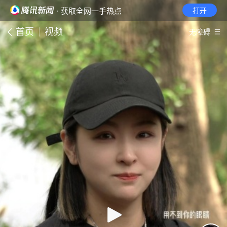
· 获取全网一手热点
打开
首页
视频
无障碍