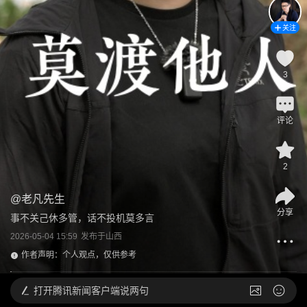
关注
3
评论
2
@
老凡先生
分享
事不关己休多管，话不投机莫多言
2026-05-04 15:59
发布于
山西
作者声明：个人观点，仅供参考
打开
腾讯新闻客户端说两句