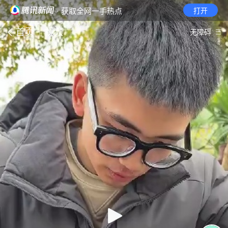
· 获取全网一手热点
打开
首页
视频
无障碍