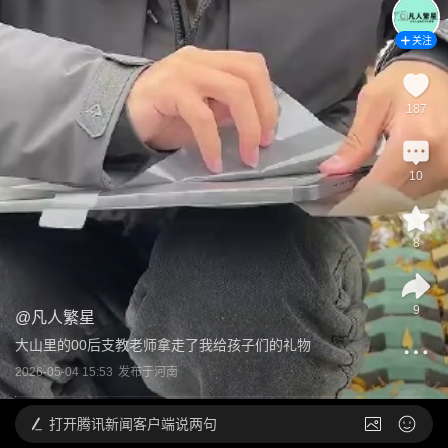
关注
187
10
8
9
@
凡人繁星
大山里的00后支教老师拿走了我给孩子们的礼物
2026-05-04 15:53
发布于
河南
打开
腾讯新闻客户端说两句