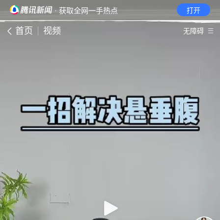
· 获取全网一手热点
打开
首页
视频
无障碍