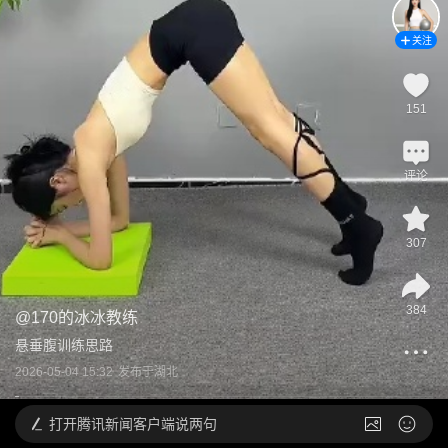
关注
151
评论
307
384
@
170的冰冰教练
悬垂腹训练思路
2026-05-04 15:32
发布于
湖北
打开
腾讯新闻客户端说两句