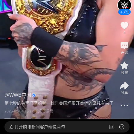
关注
4
评论
收藏
分享
@
WWE中国
第七秒的钟声吓了妈咪一跳！美国坏蛋开着他的摩托车来了
2026-05-04 15:12
发布于
云南
打开
腾讯新闻客户端说两句