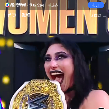
· 获取全网一手热点
打开
首页
视频
无障碍