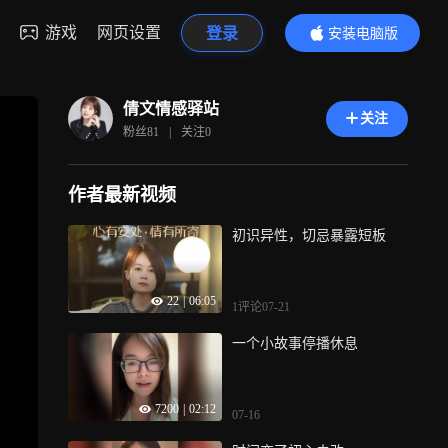
游戏
网页设置
登录
安装电脑版
内容更精彩
倩文情感驿站
关注
粉丝
81
|
关注
0
作者最新视频
初识异性，切忌暴露短板
22
|
06:05
1评论
07-21
一个小故事停播休息
7200
|
02:12
07-16