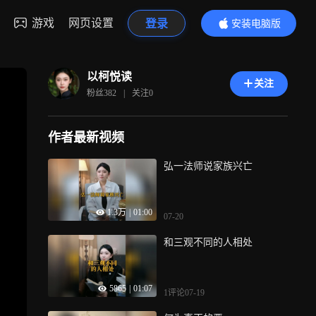
游戏
网页设置
登录
安装电脑版
内容更精彩
以柯悦读
关注
粉丝
382
|
关注
0
作者最新视频
弘一法师说家族兴亡
1.3万
|
01:00
07-20
和三观不同的人相处
5865
|
01:07
1评论
07-19