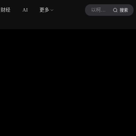
财经
AI
更多
以柯悦读
搜索