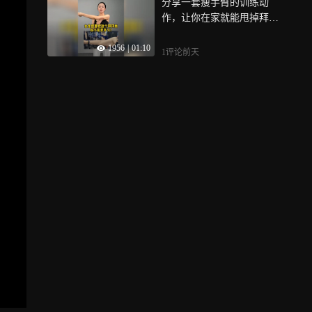
分享一套瘦手臂的训练动
训练才是你塑形的关键，一
作，让你在家就能甩掉拜拜
起跟你打卡吧！
肉，练出紧致纤细的手臂线
1956
|
01:10
条
1评论
前天