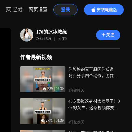
游戏
网页设置
登录
安装电脑版
内容更精彩
170的冰冰教练
关注
粉丝
1.5万
|
关注
0
作者最新视频
你脸垮的真正原因你知道
吗？分享四个动作，尤其是3
0+的女生一定要多练，提升
729
|
02:30
气质的同时还能挺拔身姿！
1评论
昨天
坚持练起来，你就照镜子等
45岁秦岚这身材太哇塞了！3
惊喜吧
0+的女生，这条视频你要看
完！你就知道女生撸铁练肌
2771
|
01:39
肉有多重要了，力量训练才
4评论
前天
是你身材紧实的关键，力量