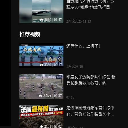
当造船的人转行造飞机，苏
联A-90“雏鹰”地效飞行器
3619
|
01:47
2评论
2025-11-13
推荐视频
还等什么，上机了！
3360
|
00:17
1评论
07-16
印度女子边防部队训练营 新
兵长跑后参加各项训练
3.5万
|
02:37
07-18
走进法国最残酷军官训练中
心，背负15公斤装备36小时
行30公里路（二）
2151
|
07:02