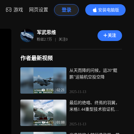
游戏
网页设置
登录
安装电脑版
内容更精彩
军武思维
关注
粉丝
2.7万
|
关注
0
作者最新视频
从天而降的问候，运20“鲲
鹏”运输机空投空降
8196
|
02:21
2025-11-13
最后的绝唱、终焉的羽翼，
米格1.44重型技术验证机首
飞
4173
|
01:08
2025-11-13