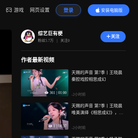
游戏
网页设置
登录
安装电脑版
内容更精彩
综艺巨有梗
关注
粉丝
5.7万
|
关注
0
作者最新视频
天赐的声音 第7季丨王晓晨
秦腔戏腔相思成幻
361
|
01:00
-2小时前
天赐的声音 第7季丨王晓晨
唯美演绎《相思成幻》，悠
扬歌声道尽相思与怅惘
1
|
00:37
-2小时前