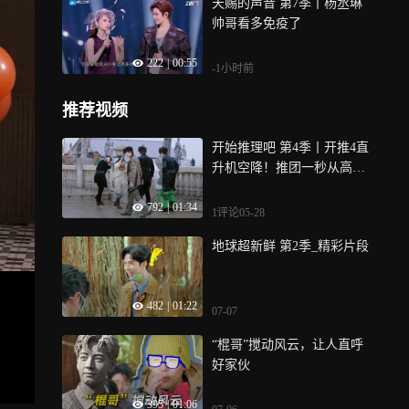
天赐的声音 第7季丨杨丞琳
帅哥看多免疫了
222
|
00:55
-1小时前
推荐视频
开始推理吧 第4季丨开推4直
升机空降！推团一秒从高贵
变狼狈
792
|
01:34
1评论
05-28
地球超新鲜 第2季_精彩片段
482
|
01:22
07-07
“棍哥”搅动风云，让人直呼
好家伙
395
|
01:06