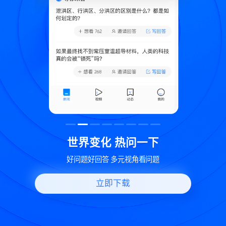
致
世界变化 热问一下
好问题好回答 多元视角看问题
立即下载