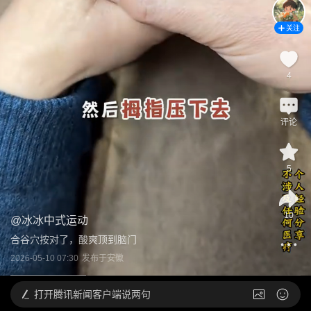
关注
4
评论
5
10
@
冰冰中式运动
合谷穴按对了，酸爽顶到脑门
2026-05-10 07:30
发布于
安徽
打开
腾讯新闻客户端说两句